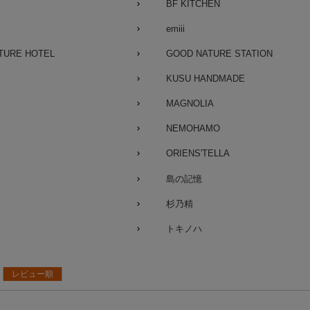
BF KITCHEN
emiii
TURE HOTEL
GOOD NATURE STATION
KUSU HANDMADE
MAGNOLIA
NEMOHAMO
ORIENS'TELLA
島の記憶
杉乃精
トキノハ
レビュー順