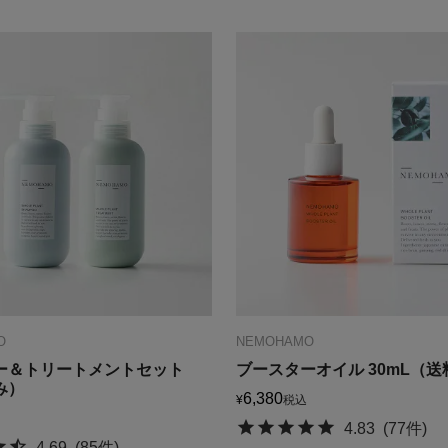
O
NEMOHAMO
ー＆トリートメントセット
ブースターオイル 30mL（
み）
6,380
¥
税込
4.83
(77件)
4.69
(85件)