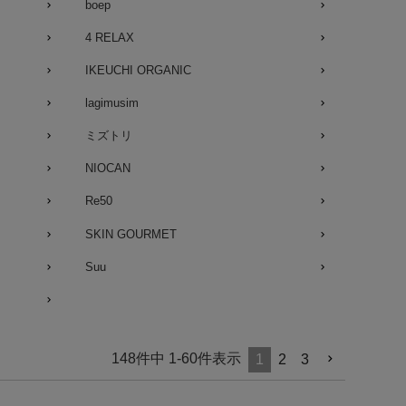
boep
4 RELAX
IKEUCHI ORGANIC
lagimusim
ミズトリ
NIOCAN
Re50
SKIN GOURMET
Suu
148
件中
1
-
60
件表示
1
2
3