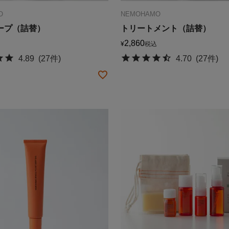
O
NEMOHAMO
ープ（詰替）
トリートメント（詰替）
2,860
¥
税込
4.89
(27件)
4.70
(27件)