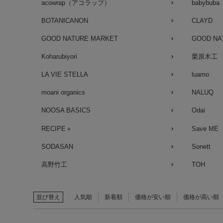
acowrap（アコラップ）
babybuba
BOTANICANON
CLAYD
GOOD NATURE MARKET
GOOD NA
Koharubiyori
栗原木工
LA VIE STELLA
luamo
moani organics
NALUQ
NOOSA BASICS
Odai
RECIPE＋
Save ME
SODASAN
Sonett
高野竹工
TOH
並び替え
人気順
新着順
価格が安い順
価格が高い順