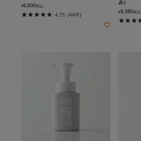
み）
6,600
¥
税込
6,380
¥
税込
4.75
(44件)