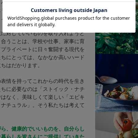
さん登場していますが、実のところ、
たものを取り入れた暮らしは多少スト
イメージがあるかもしれません。
境に対していいものを取り入れようと
き合うことは、学校や仕事、家事に育
てプライベートに日々奮闘する現代を
たちにとっては、なかなか高いハード
立ちはだかります。
の表情を持ってこれからの時代を生き
たちに必要なのは「ストイック・ナチ
ではなく、美味しくて楽しい「エピキ
・ナチュラル」。そう私たちは考えて
がら、健康的でいいものを、自分らし
な暮らしを皆さんにご提供していきた