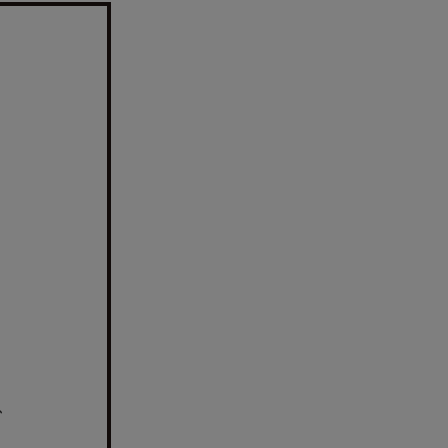
。
、
、