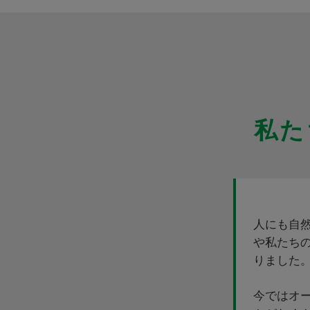
私た
人にも自
や私たち
りました
今ではオ