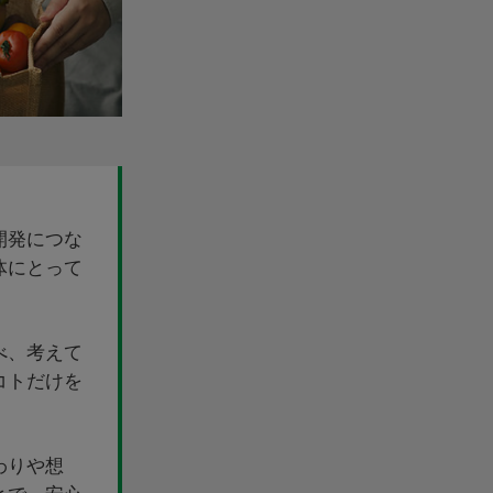
開発につな
体にとって
べ、考えて
コトだけを
わりや想