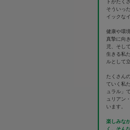
トがたく
そういっ
イックな
健康や環
真摯に向
児、そし
生きる私
ルとして
たくさん
ていく私
ュラル」
ュリアン
います。
楽しみな
く。そん