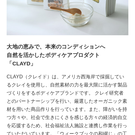
キーワード
カテゴリー
大地の恵みで、本来のコンディションへ
自然を活かしたボディケアプロダクト
「CLAYD」
価格
CLAYD（クレイド）は、アメリカ西海岸で採掘してい
円〜
円
るクレイを使用し、自然素材の力を最大限に活かす製品
在庫
づくりをするボディケアブランドです。 クレイ研究者
在庫ありのみ
全て表示
とのパートナーシップを行い、厳選したオーガニック素
材を用いた商品作りを行っています。また、障がいを持
つ方々や、社会で生きにくさを感じる方々の経済的自立
商品検索
を応援するため、社会福祉法人施設と連携し作業を行っ
ていただいています。「ウィークブックの和綴じ」の工