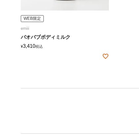
WEB限定
emiii
バオバブボディミルク
3,410
¥
税込