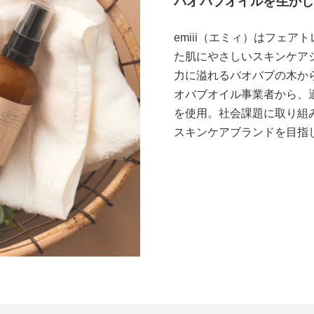
バオバブオイルを生かした
カテゴリー
emiii（エミィ）はフェ
た肌にやさしいスキンケア
力に溢れるバオバブの木から
オバブオイル事業者から、
在庫
を使用。社会課題に取り組
在庫ありのみ
円
スキンケアブランドを目指
商品検索
検索を閉じる