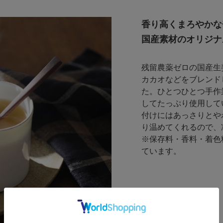
香り高くまろやかな
国産素材のオリジナ
残留農薬ゼロの国産生
カカオなどをブレンド
た。ひとつひとつ手作
してたっぷり使用して
付けにはあっさりとや
り温めてくれるので、
※保存料・香料・着色
ています。