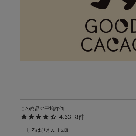
4.63
8
しろはぴ
非公開