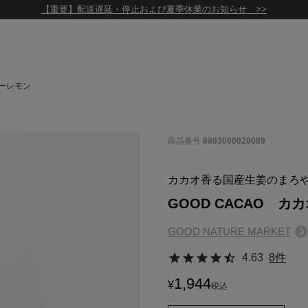
【重要】配送遅延・停止および夏季休業のお知らせ >>
ャーレモン
商品番号
8803000020089
カカオ香る国産生姜のまろ
GOOD CACAO 
GOOD NATURE MARKET
4.63
8件
1,944
¥
税込