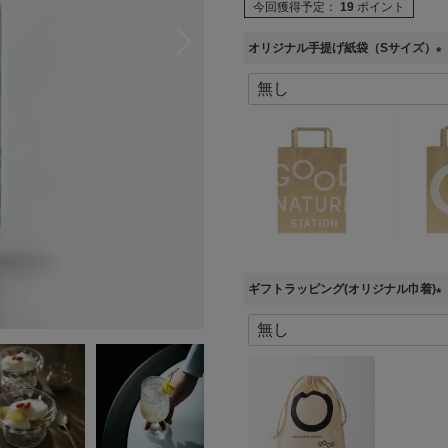
今回獲得予定：
19
ポイント
オリジナル手提げ紙袋（Sサイズ）
(
必
須
)
ギフトラッピング(オリジナル巾着)
(
必
須
)