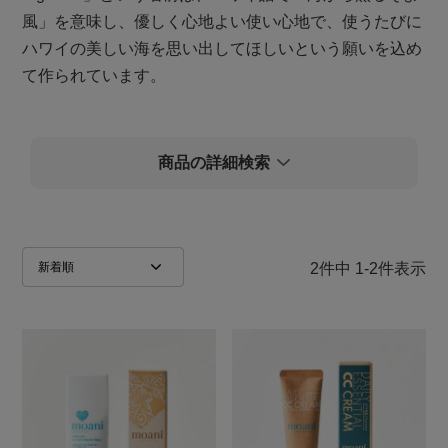
風」を意味し、優しく心地よい使い心地で、使うたびに
ハワイの美しい海を思い出してほしいという願いを込め
て作られています。
検索を閉じる
商品の詳細検索
人気順
新着順
価格が安い順
価格が高い順
レビュー順
2
件中
1
-
2
件表示