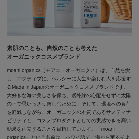
キーワード
素肌のことも、自然のことも考えた
カテゴリー
オーガニックコスメブランド
moani organics（モアニ・オーガニクス）は、自然を愛
価格
し、アクティブに、ヘルシーに人生を楽しむ人を応援す
るMade In Japanのオーガニックコスメブランドです。
円〜
円
大好きな海の美しさを保ち、紫外線の心配をせずに太陽
在庫
の下で思いっきり楽しむために。そして、環境への負荷
在庫ありのみ
全て表示
を軽減しながら、オーガニックの本質であるサスティナ
ビリティと、コスメプロダクトとしての実感できる高い
効果を両立することを目指しています。「moani
商品検索
organics」という名前は、ハワイ語で「海から薫るそよ