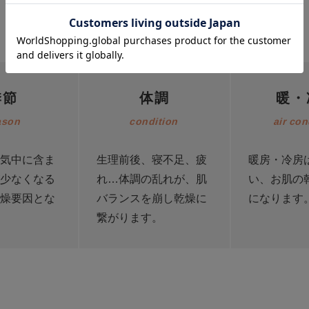
うるおい（水分）不足の様々な原因
季節
体調
暖・
ason
condition
air con
気中に含ま
生理前後、寝不足、疲
暖房・冷房
少なくなる
れ…体調の乱れが、肌
い、お肌の
燥要因とな
バランスを崩し乾燥に
になります
繋がります。