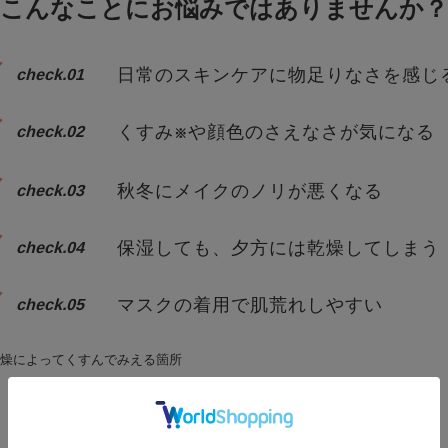
こんなことに
お悩みではありませんか？
日常のスキンケアに
物足りなさを感じ
check.01
くすみ
や顔色のさえなさ
が気になる
check.02
※
秋冬にメイクのノリが
悪くなる
check.03
保湿しても、
夕方には乾燥してしまう
check.04
マスクの着用で
肌荒れしやすい
check.05
燥によってくすんでみえる箇所