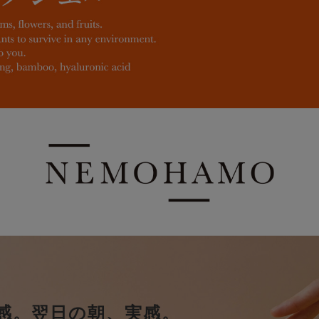
感。
翌日の朝、実感。