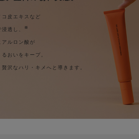
ノコ皮エキスなど
※
で浸透し、
ヒアルロン酸が
うるおいをキープ。
、贅沢なハリ・キメへと導きます。