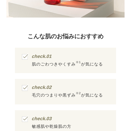
こんな肌のお悩みにおすすめ
check.01
※1
肌のごわつきや
くすみ
が気になる
check.02
※2
毛穴のつまりや
黒ずみ
が気になる
check.03
敏感肌や
乾燥肌の方