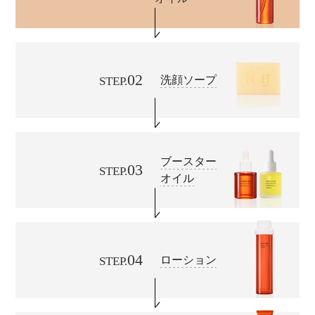
02
洗顔ソープ
STEP.
ブースター
03
STEP.
オイル
04
ローション
STEP.