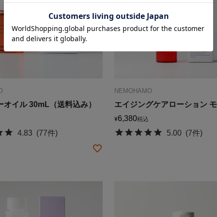
O
NEMOHAMO
オイル 30mL（送料込み）
エイジングケアローション 
6,380
¥
税込
4.83
(77件)
5.00
(7件)