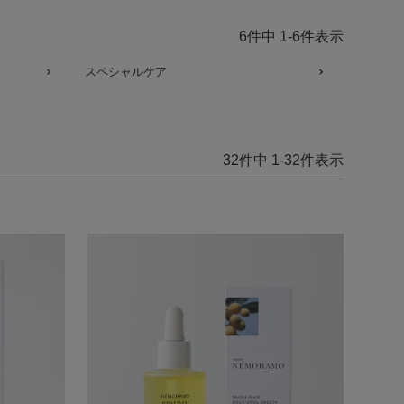
6
件中
1
-
6
件表示
スペシャルケア
32
件中
1
-
32
件表示