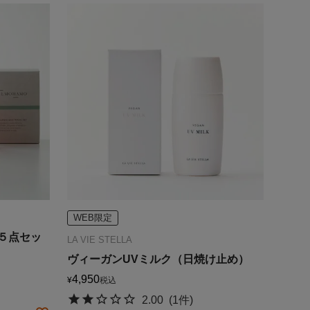
WEB限定
５点セッ
LA VIE STELLA
ヴィーガンUVミルク（日焼け止め）
4,950
¥
税込
2.00
(1件)