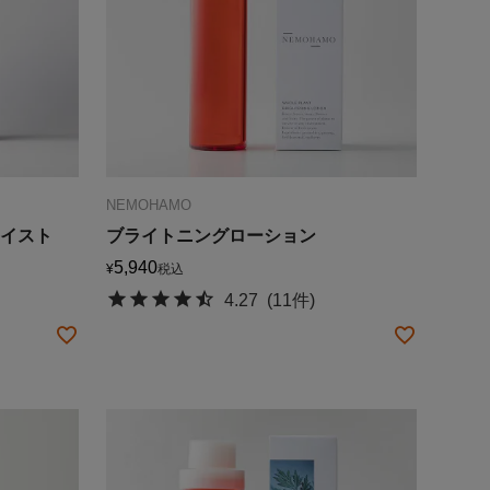
NEMOHAMO
モイスト
ブライトニングローション
5,940
¥
税込
4.27
(11件)