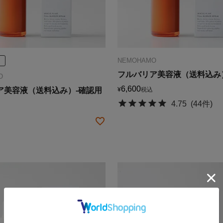
り
NEMOHAMO
フルバリア美容液（送料込み
O
6,600
ア美容液（送料込み）-確認用
¥
税込
4.75
(44件)