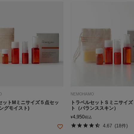
O
NEMOHAMO
セットMミニサイズ５点セッ
トラベルセットＳミニサイズ
ングモイスト)
ト（バランススキン）
4,950
¥
税込
4.67
(18件)