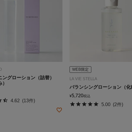
O
WEB限定
ニングローション（詰替）
LA VIE STELLA
み）
バランシングローション（化
5,720
¥
税込
4.62
(13件)
5.00
(2件)