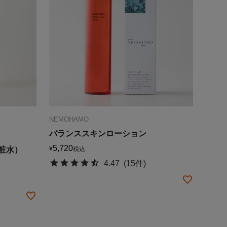
NEMOHAMO
バランススキンローション
5,720
粧水）
¥
税込
4.47
(15件)