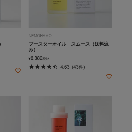
NEMOHAMO
）
ブースターオイル スムース（送料込
み）
6,380
¥
税込
4.63
(43件)