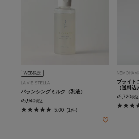
WEB限定
NEMOHAM
ブライト
LA VIE STELLA
（送料込
バランシングミルク（乳液）
5,720
¥
税込
5,940
¥
税込
5.00
(1件)