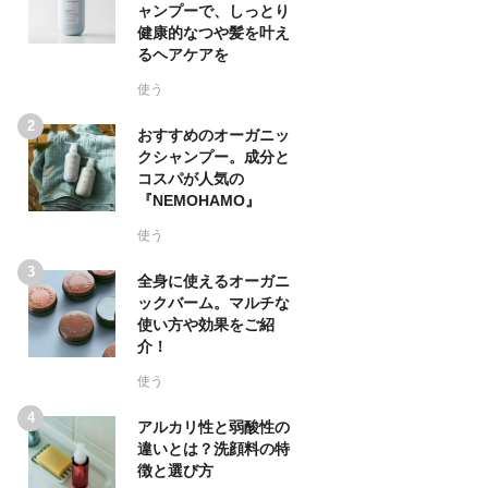
ャンプーで、しっとり
健康的なつや髪を叶え
るヘアケアを
使う
おすすめのオーガニッ
クシャンプー。成分と
コスパが人気の
『NEMOHAMO』
使う
全身に使えるオーガニ
ックバーム。マルチな
使い方や効果をご紹
介！
使う
アルカリ性と弱酸性の
違いとは？洗顔料の特
徴と選び方