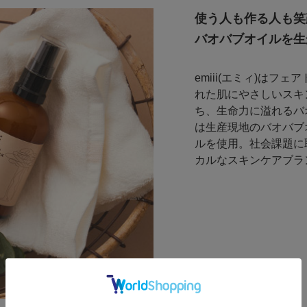
使う人も作る人も笑
バオバブオイルを生か
emiii(エミィ)は
れた肌にやさしいスキ
ち、生命力に溢れるバオ
は生産現地のバオバブ
ルを使用。社会課題に
カルなスキンケアブラ