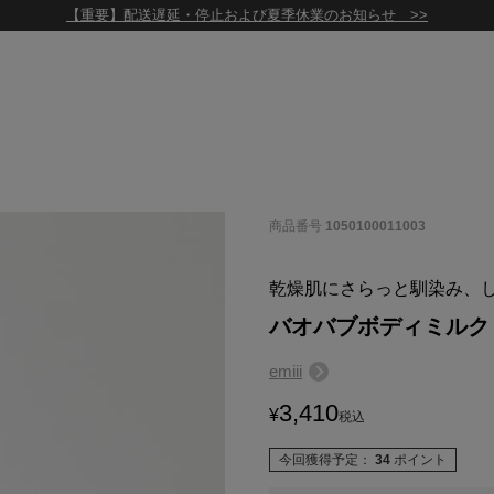
【重要】配送遅延・停止および夏季休業のお知らせ >>
商品番号
1050100011003
乾燥肌にさらっと馴染み、
バオバブボディミルク
emiii
3,410
¥
税込
今回獲得予定：
34
ポイント