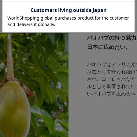
バオバブの持つ魅力
日本に広めたい。
バオバブはアフリカ文
存在として守られ続け
され、ヨーロッパなど
ルとして重宝されていま
いバオバブを広めるべ