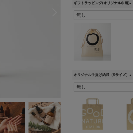
ギフトラッピング(オリジナル巾着)
(
必
須
)
オリジナル手提げ紙袋（Sサイズ）
(
必
須
)