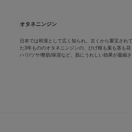
オタネニンジン
日本では和漢として広く知られ、古くから重宝されて
た3年もののオタネニンジンの、ひげ根も葉も茎も花
ハリ/ツヤ/整肌/保湿など、肌にうれしい効果が凝縮