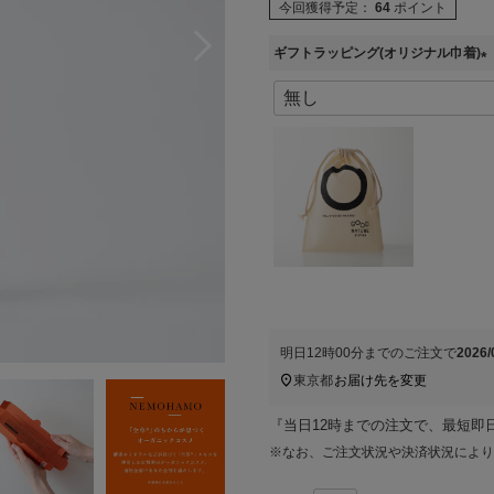
今回獲得予定：
64
ポイント
ギフトラッピング(オリジナル巾着)
(
必
須
)
明日
12時00分
までのご注文で
2026
東京都
お届け先を変更
『当日12時までの注文で、最短即
※なお、ご注文状況や決済状況により