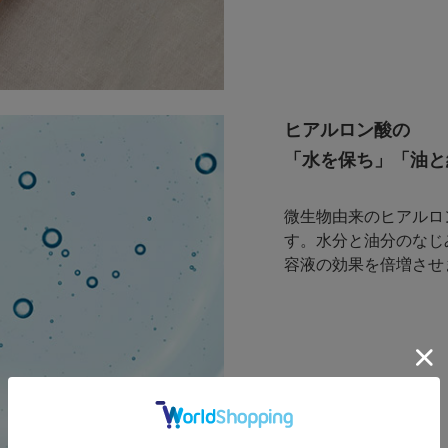
ヒアルロン酸の
「水を保ち」「油と
微生物由来のヒアルロ
す。水分と油分のなじ
容液の効果を倍増させ