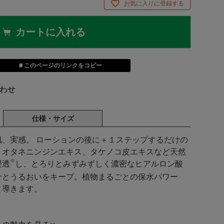
お気に入りに登録する
カートに入れる
このページのリンクをコピー
わせ
仕様・サイズ
、実感。 ローションの後に＋１ステップするだけの
。オタネニンジンエキス、タケノコ皮エキスなど天然
※
浸透
し、とろりとみずみずしく濃密なヒアルロン酸
分とうるおいをキープ。植物まるごとの保水パワー
と導きます。