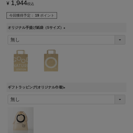
1,944
¥
税込
今回獲得予定：
19
ポイント
オリジナル手提げ紙袋（Sサイズ）
(
必
須
)
ギフトラッピング(オリジナル巾着)
(
必
須
)