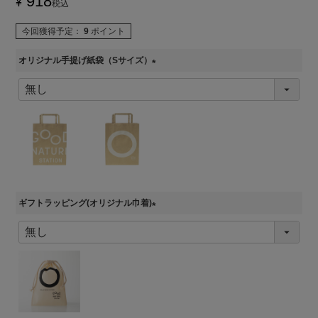
918
¥
税込
今回獲得予定：
9
ポイント
オリジナル手提げ紙袋（Sサイズ）
(
必
須
)
ギフトラッピング(オリジナル巾着)
(
必
須
)