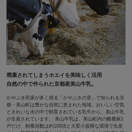
廃棄されてしまうホエイを美味しく活用
自然の中で作られた京都産美山牛乳。
かやぶき民家が多く残る「かやぶきの里」で知られる京
都・美山町は豊かな自然に恵まれた地域。おいしい空気
ときれいな水の中で飼育されている乳牛から、美山牛乳
が生産されています。 美山牛乳は、美山町内の酪農家2
戸だけ、飼養頭数は約100頭と大変小規模な環境で生産