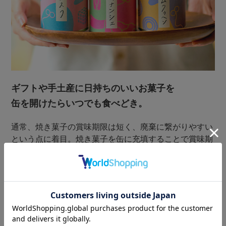
ギフトや手土産に日持ちのいいお菓子を
缶を開けたらいつでも食べどき。
通常、焼き菓子の賞味期限は短く、廃棄に繋がりやすい
という点に着目。焼き菓子を缶に充填することで賞味期
限を12ケ月に長期化しています。缶を開ければ、いつで
も出来立ての味が楽しめるため、備蓄食料としてもおす
すめです。 また、お茶缶と一緒に置いても馴染む和テ
イストなデザインは、ちょっとしたギフトやお土産にも
喜ばれること間違いなしです。