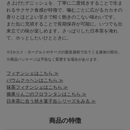
き上げたデニッシュを、丁寧に二度焼きすることで生ま
れるサクサク食感が特徴で、噛むごとに広がるカカオの
香りとほどよい甘さで軽く飽きのこない味わいです。
また缶に充填することで長期保存が可能に。いつでも出
来立ての味が楽しめます。さっぱりした日本茶を淹れ
て、ホッとしたいひとときに。
※1ホエイ：ヨーグルトやチーズの製造過程で出てくる液体の部分。
※商品パッケージは予告なく変更する場合があります。
フィナンシェはこちら ≫
バウムクゥヘンはこちら ≫
抹茶フィナンシェはこちら ≫
摘果りんごのフロランタンはこちら ≫
日本茶に合う焼き菓子缶シリーズをみる ≫
商品の特徴