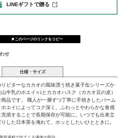
LINEギフトで贈る
このページのリンクをコピー
わせ
仕様・サイズ
のりビターなカカオの風味漂う焼き菓子缶シリーズか
美山牛乳のホエイ
とカカオハスク（カカオ豆の皮）
※1
商品です。 職人が一層ずつ丁寧に手焼きしたバーム
とホエイによってコク深く、ふわっとやわらかな食感
に充填することで長期保存が可能に。いつでも出来立
ぱりした日本茶を淹れて、ホッとしたいひとときに。
の製造過程で出てくる液体の部分。