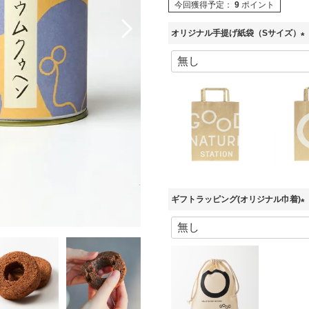
今回獲得予定：
9
ポイント
オリジナル手提げ紙袋（Sサイズ）
(
必
須
)
ギフトラッピング(オリジナル巾着)
(
必
須
)