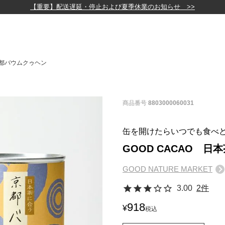
【重要】配送遅延・停止および夏季休業のお知らせ >>
京都バウムクゥヘン
商品番号
8803000060031
缶を開けたらいつでも食べ
GOOD CACAO 
GOOD NATURE MARKET
3.00
2件
918
¥
税込