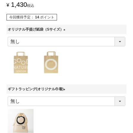
1,430
¥
税込
今回獲得予定：
14
ポイント
オリジナル手提げ紙袋（Sサイズ）
(
必
須
)
ギフトラッピング(オリジナル巾着)
(
必
須
)