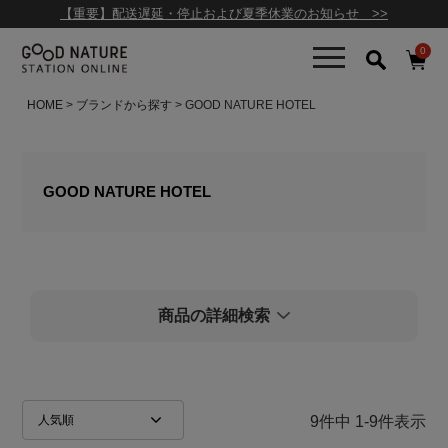
【重要】配送遅延・停止および夏季休業のお知らせ >>
在庫
0
在庫ありのみ
全て表示
HOME
ブランドから探す
GOOD NATURE HOTEL
商品検索
GOOD NATURE HOTEL
検索を閉じる
商品の詳細検索
人気順
新着順
価格が安い順
価格が高い順
レビュー順
9
件中
1
-
9
件表示