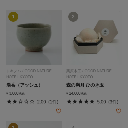
トキノハ
/
GOOD NATURE
栗原木工
/
GOOD NATURE
HOTEL KYOTO
HOTEL KYOTO
湯呑（アッシュ）
森の満月 ひのき玉
3,080
24,000
税込
税込
¥
¥
2.00
(1件)
5.00
(3件)