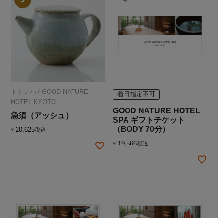
トキノハ
/
GOOD NATURE
着日指定不可
HOTEL KYOTO
GOOD NATURE HOTEL
急須（アッシュ）
SPA ギフトチケット
（BODY 70分）
20,625
税込
¥
19,566
税込
¥