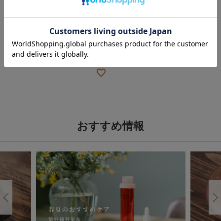
IKEUCHI ORGANIC
/
GOOD
NATURE HOTEL KYOTO
コットンヌーボー ウォッ
シュタオル
1,870
税込
¥
おすすめ情報
Previous