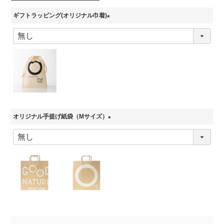
ギフトラッピング(オリジナル巾着)
(
必
須
)
オリジナル手提げ紙袋（Mサイズ）
(
必
須
)