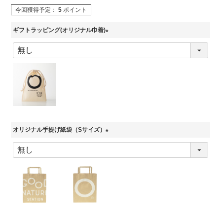
今回獲得予定：
5
ポイント
ギフトラッピング(オリジナル巾着)
(
必
須
)
オリジナル手提げ紙袋（Sサイズ）
(
必
須
)