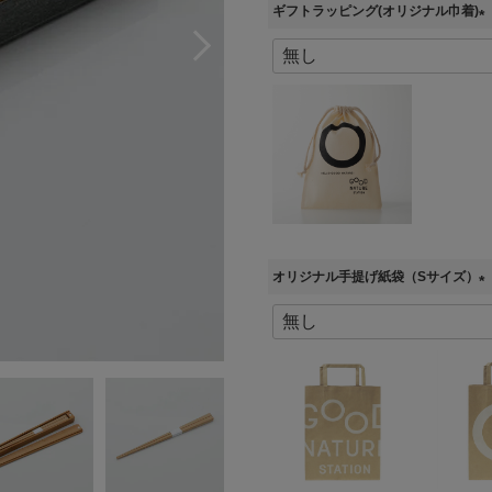
ギフトラッピング(オリジナル巾着)
(
必
須
)
オリジナル手提げ紙袋（Sサイズ）
(
必
須
)