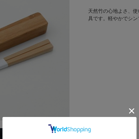
天然竹の心地よさ、使
具です。軽やかでシン
高野竹工