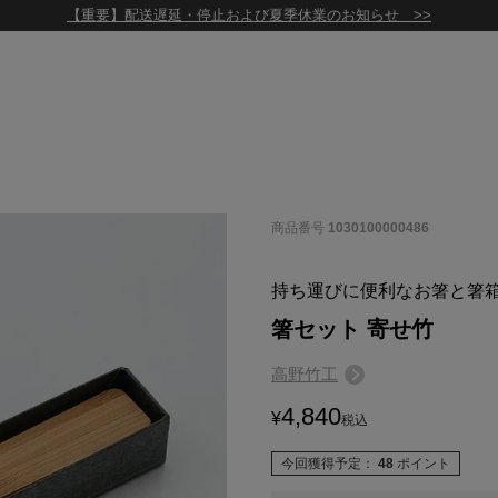
【重要】配送遅延・停止および夏季休業のお知らせ >>
商品番号
1030100000486
持ち運びに便利なお箸と箸
箸セット 寄せ竹
高野竹工
4,840
¥
税込
今回獲得予定：
48
ポイント