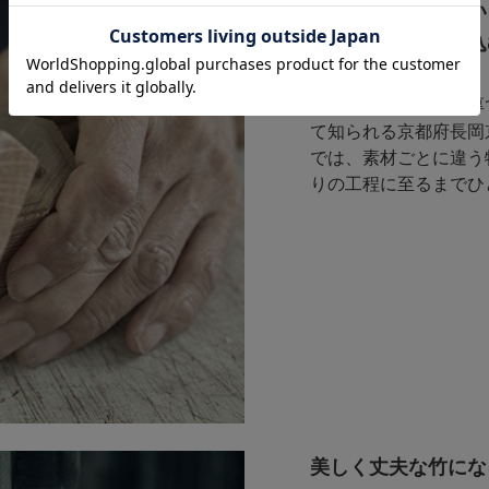
自然素材と向き合い
新たな息吹を吹き込
寒暖の差が激しく肉厚
て知られる京都府長岡
では、素材ごとに違う
りの工程に至るまでひ
美しく丈夫な竹にな