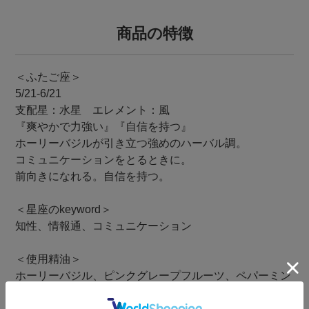
商品の特徴
＜ふたご座＞
5/21-6/21
支配星：水星 エレメント：風
『爽やかで力強い』『自信を持つ』
ホーリーバジルが引き立つ強めのハーバル調。
コミュニケーションをとるときに。
前向きになれる。自信を持つ。
＜星座のkeyword＞
知性、情報通、コミュニケーション
＜使用精油＞
ホーリーバジル、ピンクグレープフルーツ、ペパーミン
ト、ラベンダー、メイチャン、マジョラム