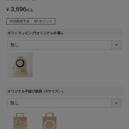
3,696
¥
税込
今回獲得予定：
37
ポイント
ギフトラッピング(オリジナル巾着)
(
必
須
)
オリジナル手提げ紙袋（Sサイズ）
(
必
須
)