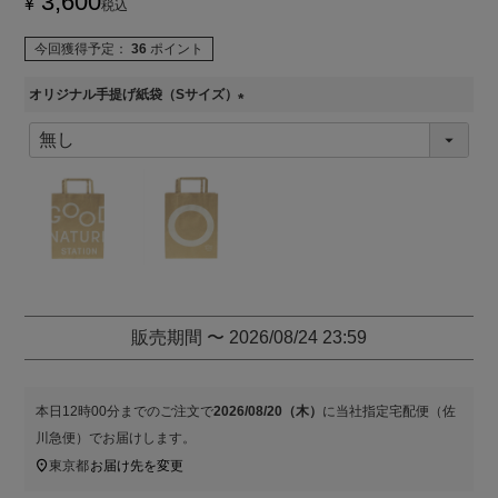
3,600
¥
税込
今回獲得予定：
36
ポイント
オリジナル手提げ紙袋（Sサイズ）
(
必
須
)
販売期間
〜
2026/08/24 23:59
本日
12時00分
までのご注文で
2026/08/20（木）
に
当社指定宅配便（佐
川急便）
でお届けします。
東京都
お届け先を変更