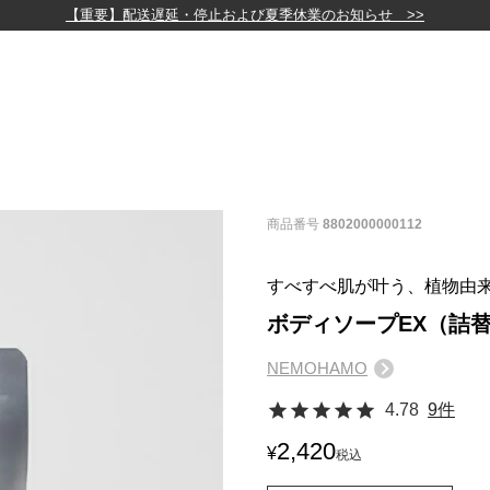
【重要】配送遅延・停止および夏季休業のお知らせ >>
）
商品番号
8802000000112
すべすべ肌が叶う、植物由
ボディソープEX（詰
NEMOHAMO
4.78
9件
2,420
¥
税込