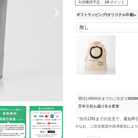
今回獲得予定：
24
ポイント
ギフトラッピング(オリジナル巾着)
(
必
須
)
明日
12時00分
までのご注文で
2026
東京都
お届け先を変更
『当日12時までの注文で、最短即
※なお、ご注文状況や決済状況により