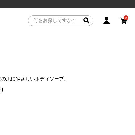
0
来の肌にやさしいボディソープ。
替）