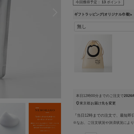
今回獲得予定：
13
ポイント
ギフトラッピング(オリジナル巾着)
(
必
須
)
本日
12時00分
までのご注文で
2026
東京都
お届け先を変更
『当日12時までの注文で、最短即
※なお、ご注文状況や決済状況により