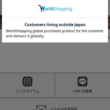
Previous
春夏おすすめケア特集
話題の
インスタグラム
LINE ID連携
メルマガ会員登録