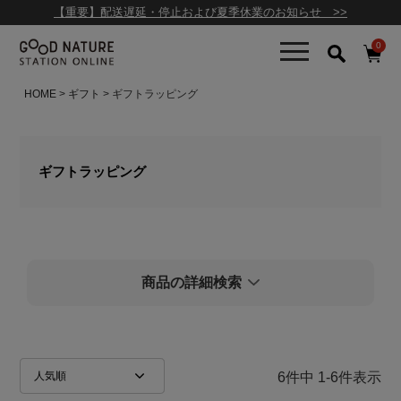
【重要】配送遅延・停止および夏季休業のお知らせ >>
在庫
0
在庫ありのみ
全て表示
HOME
ギフト
ギフトラッピング
商品検索
ギフトラッピング
検索を閉じる
商品の詳細検索
人気順
新着順
価格が安い順
価格が高い順
レビュー順
6
件中
1
-
6
件表示