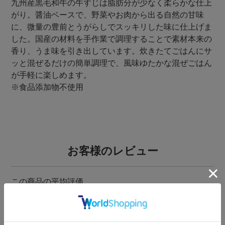
九州産黒毛和牛の牛すじは脂肪分が少なく柔らかな仕上
がり。醤油ベースで、野菜やお肉から出る自然の甘味
に、微量の豊前とうがらしでスッキリした味に仕上げま
した。国産の材料を手作業で調理することで素材本来の
香り、うま味を引き出しています。炊きたてごはんにサ
ッと混ぜるだけの簡単調理で、風味ゆたかな混ぜごはん
が手軽に楽しめます。
※食品添加物不使用
お客様のレビュー
4.67
9
ゆー
山形県
50代
女性