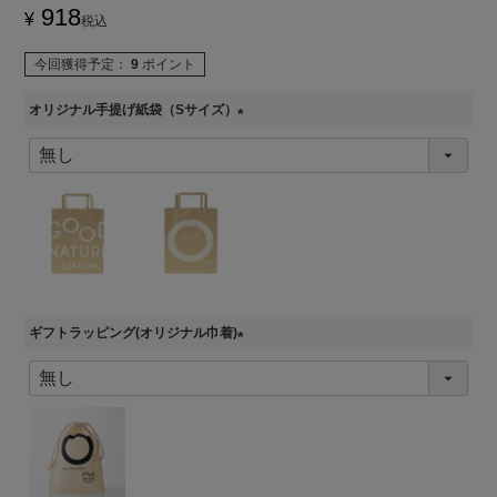
918
¥
税込
今回獲得予定：
9
ポイント
オリジナル手提げ紙袋（Sサイズ）
(
必
須
)
ギフトラッピング(オリジナル巾着)
(
必
須
)