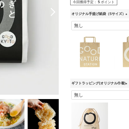
今回獲得予定：
5
ポイント
オリジナル手提げ紙袋（Sサイズ）
(
必
須
)
ギフトラッピング(オリジナル巾着)
(
必
須
)