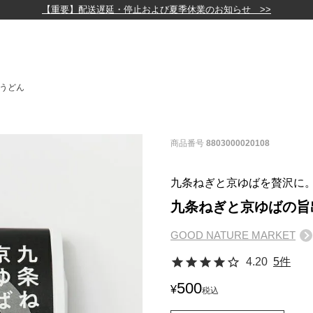
【重要】配送遅延・停止および夏季休業のお知らせ >>
うどん
商品番号
8803000020108
九条ねぎと京ゆばを贅沢に
九条ねぎと京ゆばの旨
GOOD NATURE MARKET
4.20
5件
500
¥
税込