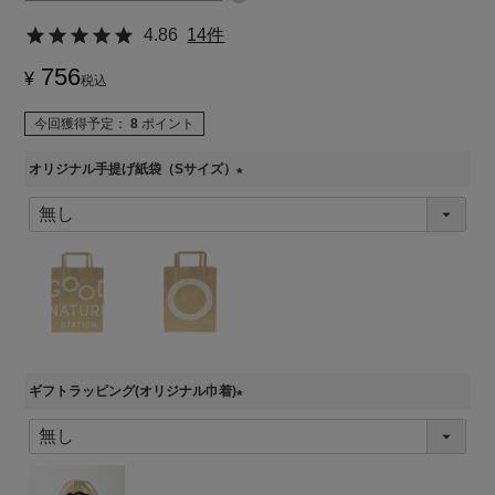
4.86
14件
756
¥
税込
今回獲得予定：
8
ポイント
オリジナル手提げ紙袋（Sサイズ）
(
必
須
)
ギフトラッピング(オリジナル巾着)
(
必
須