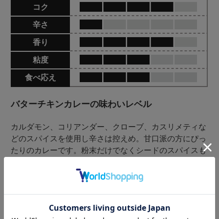
コク
辛さ
香り
粘度
食べ応え
バターチキンカレーの味わいレベル
カルダモン、コリアンダー、クローブ、カスリメティな
どのスパイスを使用し辛さは控えめ。甘口派の方にぴっ
たりのカレーです。粉末だけでなくシードのスパイスも
使うことで、口に入れた瞬間はまろやかさが感じられ、
噛むたびにスパイスの風味が広がる仕上がりに。最後ま
で飽きのこない味わいです。
その他にも様々なオリジナルカカオカレーを展開してい
ます。