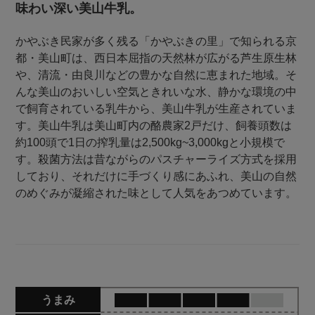
味わい深い美山牛乳。
かやぶき民家が多く残る「かやぶきの里」で知られる京
都・美山町は、西日本屈指の天然林が広がる芦生原生林
や、清流・由良川などの豊かな自然に恵まれた地域。そ
んな美山のおいしい空気ときれいな水、静かな環境の中
で飼育されている乳牛から、美山牛乳が生産されていま
す。美山牛乳は美山町内の酪農家2戸だけ、飼養頭数は
約100頭で1日の搾乳量は2,500kg~3,000kgと小規模で
す。殺菌方法は昔ながらのパスチャーライズ方式を採用
しており、それだけに手づくり感にあふれ、美山の自然
のめぐみが凝縮された味として人気をあつめています。
うまみ