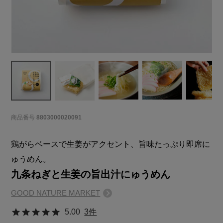
商品番号
8803000020091
鶏がらベースで生姜がアクセント、旨味たっぷり即席に
ゅうめん。
九条ねぎと生姜の旨出汁にゅうめん
GOOD NATURE MARKET
5.00
3件