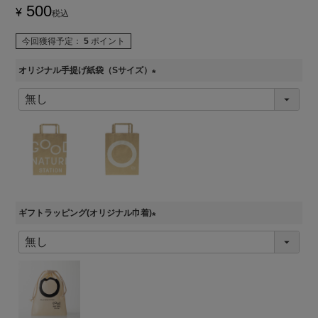
500
¥
税込
今回獲得予定：
5
ポイント
オリジナル手提げ紙袋（Sサイズ）
(
必
須
)
ギフトラッピング(オリジナル巾着)
(
必
須
)