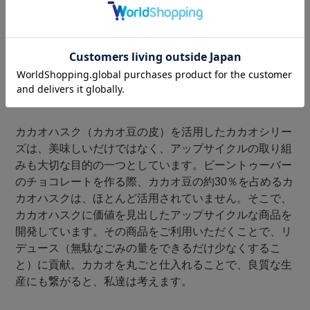
人にも、環境にもやさしい製品づくり。
カカオハスク（カカオ豆の皮）を活用したカカオシリー
ズは、美味しいだけではなく、アップサイクルの取り組
みも大切な目的の一つとしています。ビーントゥーバー
のチョコレートを作る際、カカオ豆の約30％を占めるカ
カオハスクは、ほとんど活用されていません。そこで、
カカオハスクに価値を見出したアップサイクルな商品を
開発しています。その商品をご利用いただくことで、リ
デュース（無駄なごみの量をできるだけ少なくするこ
と）に貢献。カカオを丸ごと仕入れることで、良質な生
産にも繋がると、私達は考えます。