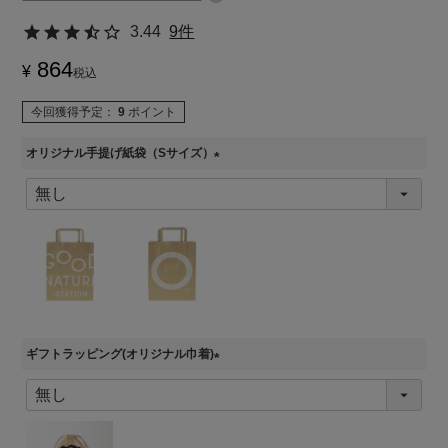
3.44
9件
864
¥
税込
今回獲得予定：
9
ポイント
オリジナル手提げ紙袋（Sサイズ）
(
必
須
)
ギフトラッピング(オリジナル巾着)
(
必
須