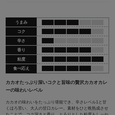
うまみ
コク
辛さ
香り
粘度
食べ応え
カカオたっぷり深いコクと旨味の贅沢カカオカレ
ーの味わいレベル
カカオの味わいをたっぷり堪能でき、辛さレベル1と甘
くほろ苦い、大人の甘口カレー。素材をひと晩熟成させ
たことで、コク深さと香り、とろりとした粘度もしっか