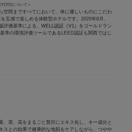
KYOTO
について＞
ら空間まですべてにおいて、体に優しいものにこだわ
UREを五感で楽しめる体験型ホテルです。2020年8月、
版評価基準による、
WELL認証（V1）
をゴールドラン
界基準の環境評価ツールであるLEED認証も関西ではじ
葉、茎、花をまるごと贅沢にエキス化し、キー成分と
キスとの効果で健康的な地肌をケアしながら、つやや