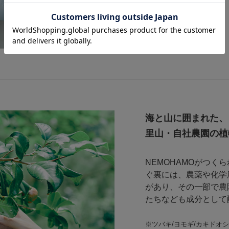
海と山に囲まれた、
里山・自社農園の植
NEMOHAMOがつ
ぐ裏には、農薬や化学
があり、その一部で農
たちなども成分として
※ツバキ/ヨモギ/カキドオシ