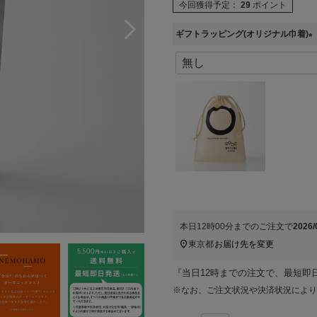
今回獲得予定：
29
ポイント
ギフトラッピング(オリジナル巾着)
(
必
須
)
本日
12時00分
までのご注文で
2026
東京都
お届け先を変更
『当日12時までの注文で、最短即
※なお、ご注文状況や決済状況により