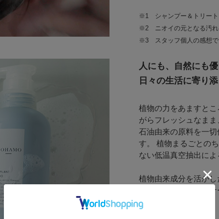
※1 シャンプー＆トリートメ
※2 ニオイの元となる汚
※3 スタッフ個人の感想
人にも、自然にも優
日々の生活に寄り添う
植物の力をあますとこ
がらフレッシュなまま
石油由来の原料を一切
す。 植物まるごとの
ない低温真空抽出によ
植物由来成分を活かし
はもちろん、パートナ
スケアも叶います。