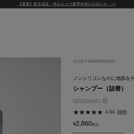
【重要】配送遅延・停止および夏季休業のお知らせ >>
商品番号
8802000000101
ノンシリコンなのに地肌を
シャンプー（詰替）
NEMOHAMO
4.84
49件
2,860
¥
税込