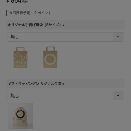
864
¥
税込
今回獲得予定：
9
ポイント
オリジナル手提げ紙袋（Sサイズ）
(
必
須
)
ギフトラッピング(オリジナル巾着)
(
必
須
)