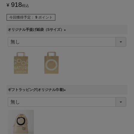
918
¥
税込
今回獲得予定：
9
ポイント
オリジナル手提げ紙袋（Sサイズ）
(
必
須
)
ギフトラッピング(オリジナル巾着)
(
必
須
)