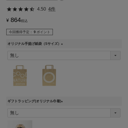
4.50
4件
864
¥
税込
今回獲得予定：
9
ポイント
オリジナル手提げ紙袋（Sサイズ）
(
必
須
)
ギフトラッピング(オリジナル巾着)
(
必
須