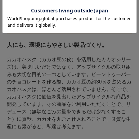
人にも、環境にもやさしい製品づくり。
カカオハスク（カカオ豆の皮）を活用したカカオシリー
ズは、美味しいだけではなく、アップサイクルの取り組
みも大切な目的の一つとしています。ビーントゥーバー
のチョコレートを作る際、カカオ豆の約30％を占めるカ
カオハスクは、ほとんど活用されていません。そこで、
カカオハスクに価値を見出したアップサイクルな商品を
開発しています。その商品をご利用いただくことで、リ
デュース（無駄なごみの量をできるだけ少なくするこ
と）に貢献。カカオを丸ごと仕入れることで、良質な生
産にも繋がると、私達は考えます。