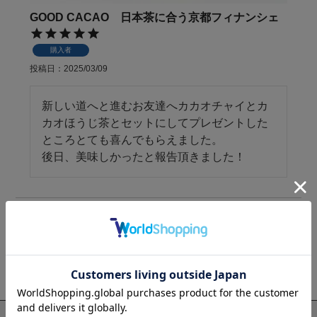
GOOD CACAO 日本茶に合う京都フィナンシェ
購入者
投稿日
2025/03/09
新しい道へと進むお友達へカカオチャイとカ
カオほうじ茶とセットにしてプレゼントした
ところとても喜んでもらえました。

後日、美味しかったと報告頂きました！
2
件中
1
-
2
件表示