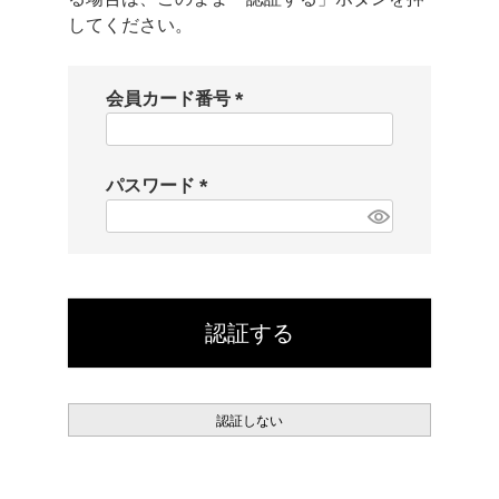
してください。
会員カード番号
(
必
須
パスワード
)
(
必
須
)
認証する
認証しない