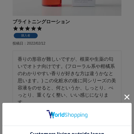
ブライトニングローション
購入者
投稿日
2022/02/12
香りの形容が難しいですが、根菜や生薬の匂
いでオトナ向けです。(フローラル系や柑橘系
のわかりやすい香りが好きな方は違うかなと
思います。) この化粧水の後に同シリーズの美
容液をのせると、何というか、しっとり、ぺ
っとり、重くなく整い、いい感じになりま
す。
2
件中
1
-
2
件表示