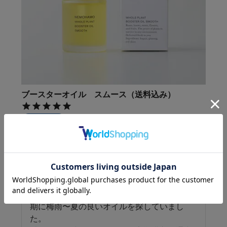
ブースターオイル スムース（送料込み）
購入者
投稿日
2021/05/30
これぞスムース!!というさらりとしたテクスチ
ャーが、湿度の多い時期にピッタリです。

油分多めの混合肌で、季節の変わり目に肌が
かなり荒れがちなので、肌がまた荒れたのを
期に梅雨〜夏の良いオイルを探していまし
た。
