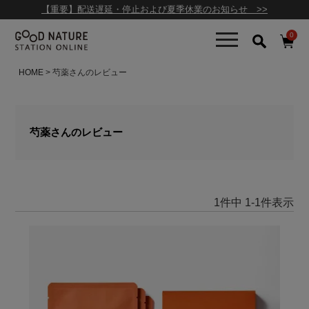
【重要】配送遅延・停止および夏季休業のお知らせ >>
0
HOME
芍薬さんのレビュー
芍薬さんのレビュー
1
件中
1
-
1
件表示