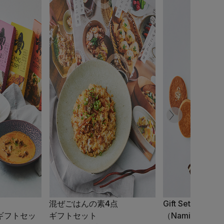
混ぜごはんの素4点
Gift Set C
ギフトセッ
ギフトセット
（Nami-Nam